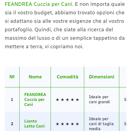
FEANDREA Cuccia per Cani
. E non importa quale
sia il vostro budget, abbiamo trovato opzioni che
si adattano sia alle vostre esigenze che al vostro
portafoglio. Quindi, che siate alla ricerca del
massimo del lusso o di un semplice tappetino da
mettere a terra, vi copriamo noi.
№
Nome
Comodità
Dimensioni
M
FEANDREA
Ideale per
1
Cuccia per
Sto
cani grandi
Cani
Ideale per
Lionto
2
cani di taglia
Sto
Letto Cani
media