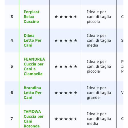
Ferplast
Ideale per
3
Relax
cani di taglia
Cot
Cuscino
piccola
Dibea
Ideale per
4
Letto Per
cani di taglia
Sto
Cani
media
FEANDREA
Ideale per
Pel
Cuccia per
5
cani di taglia
Imb
Cani a
piccola
PP
Ciambella
Brandina
Ideale per
6
Letto Per
cani di taglia
Vel
Cani
grande
TAMOWA
Ideale per
Cuccia per
7
cani di taglia
Cot
Cani
media
Rotonda