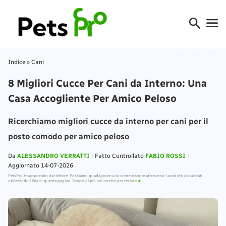
Indice
»
Cani
8 Migliori Cucce Per Cani da Interno: Una
Casa Accogliente Per Amico Peloso
Ricerchiamo migliori cucce da interno per cani per il
posto comodo per amico peloso
Da
ALESSANDRO VERRATTI
Fatto Controllato
FABIO ROSSI
Aggiornato 14-07-2026
PetsPro è supportato dal lettore. Possiamo guadagnare una commissione attraverso i prodotti acquistati
utilizzando i link in questa pagina. Scopri di più sul nostro processo
qui