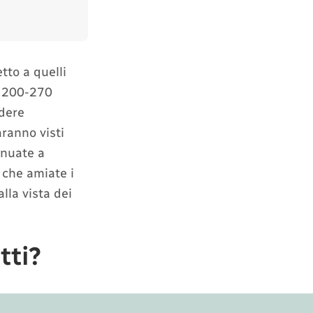
tto a quelli
 i 200-270
edere
ranno visti
inuate a
a che amiate i
lla vista dei
tti?