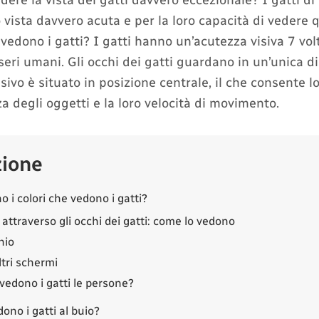
dere la vista dei gatti davvero eccezionale? I gatti di
 vista davvero acuta e per la loro capacità di vedere 
edono i gatti? I gatti hanno un’acutezza visiva 7 vol
seri umani. Gli occhi dei gatti guardano in un’unica d
isivo è situato in posizione centrale, il che consente l
a degli oggetti e la loro velocità di movimento.
zione
o i colori che vedono i gatti?
attraverso gli occhi dei gatti: come lo vedono
hio
ltri schermi
edono i gatti le persone?
no i gatti al buio?