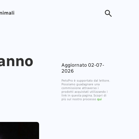
animali
Sanno
Aggiornato 02-07-
2026
PetsPro è supportato dal lettore.
Possiamo guadagnare una
commissione attraverso i
prodotti acquistati utilizzando i
link in questa pagina. Scopri di
più sul nostro processo
qui