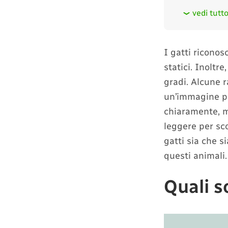
vedi tutt
I gatti riconos
statici. Inoltr
gradi. Alcune r
un’immagine pa
chiaramente, me
leggere per sco
gatti sia che s
questi animali.
Quali s