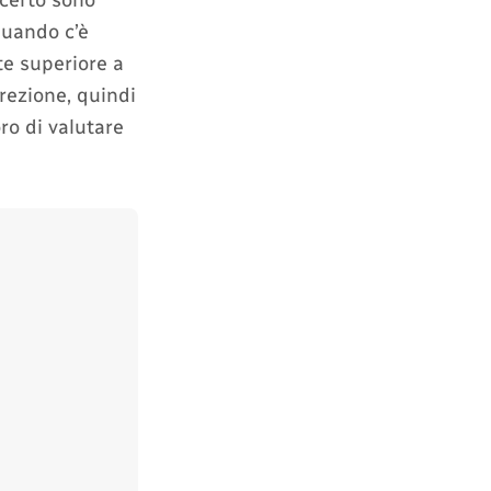
 certo sono
quando c’è
te superiore a
irezione, quindi
oro di valutare