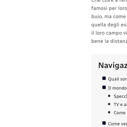
Che cos’è a ren
famosi per loro
buio, ma come v
quella degli es
il loro campo v
bene la distanz
Naviga
Quali son
Il mondo 
Specc
TV e a
Come v
Come vedo