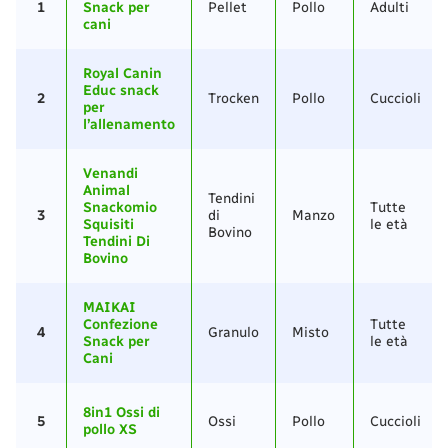
1
Snack per
Pellet
Pollo
Adulti
cani
Royal Canin
Educ snack
2
Trocken
Pollo
Cuccioli
per
l’allenamento
Venandi
Animal
Tendini
Snackomio
Tutte
3
di
Manzo
Squisiti
le età
Bovino
Tendini Di
Bovino
MAIKAI
Confezione
Tutte
4
Granulo
Misto
Snack per
le età
Cani
8in1 Ossi di
5
Ossi
Pollo
Cuccioli
pollo XS