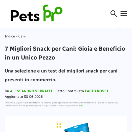
Indice
»
Cani
7 Migliori Snack per Cani: Gioia e Beneficio
in un Unico Pezzo
Una selezione e un test dei migliori snack per cani
presenti in commercio.
Da
ALESSANDRO VERRATTI
Fatto Controllato
FABIO ROSSI
Aggiornato 30-06-2026
PetsPro è supportato dal lettore. Possiamo guadagnare una commissione attraverso i prodotti acquistati
utilizzando i link in questa pagina. Scopri di più sul nostro processo
qui