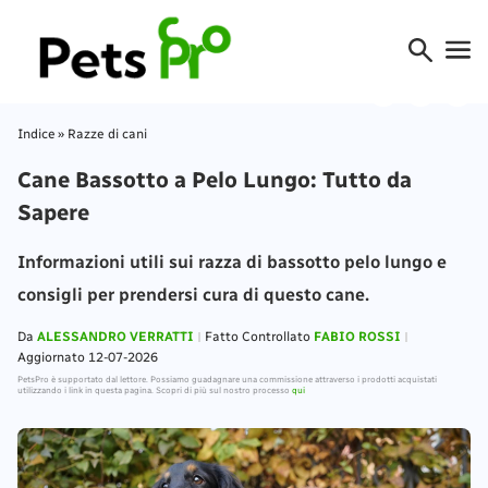
Indice
»
Razze di cani
Cane Bassotto a Pelo Lungo: Tutto da
Sapere
Informazioni utili sui razza di bassotto pelo lungo e
consigli per prendersi cura di questo cane.
Da
ALESSANDRO VERRATTI
Fatto Controllato
FABIO ROSSI
Aggiornato 12-07-2026
PetsPro è supportato dal lettore. Possiamo guadagnare una commissione attraverso i prodotti acquistati
utilizzando i link in questa pagina. Scopri di più sul nostro processo
qui