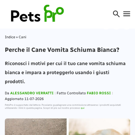
Indice
»
Cani
Perche il Cane Vomita Schiuma Bianca?
Riconosci i motivi per cui il tuo cane vomita schiuma
bianca e impara a proteggerlo usando i giusti
prodotti.
Da
ALESSANDRO VERRATTI
Fatto Controllato
FABIO ROSSI
Aggiornato 11-07-2026
PetsPro è supportato dal lettore. Possiamo guadagnare una commissione attraverso i prodotti acquistati
utilizzando i link in questa pagina. Scopri di più sul nostro processo
qui