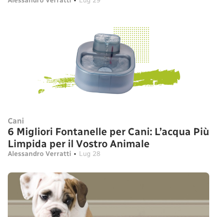
Alessandro Verratti
•
Lug 29
Cani
6 Migliori Fontanelle per Cani: L’acqua Più
Limpida per il Vostro Animale
Alessandro Verratti
•
Lug 28