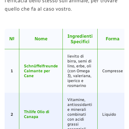
l'efficacia dello stesso sull'animale, per trovare
quello che fa al caso vostro.
Ingredienti
№
Nome
Forma
Specifici
lievito di
birra, semi di
Schnüffelfreunde
lino, erbe, oli
1
Calmante per
(con Omega
Compresse
Cane
3), valeriana,
iperico e
rosmarino
Vitamine,
antiossidanti
e minerali
Thilife Olio di
2
combinati
Liquido
Canapa
con acidi
grassi