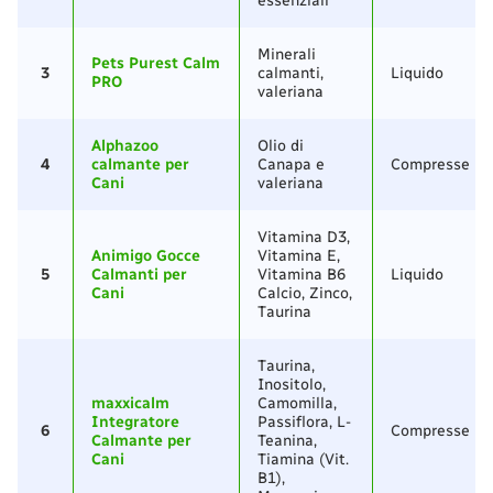
essenziali
Minerali
Pets Purest Calm
3
calmanti,
Liquido
PRO
valeriana
Alphazoo
Olio di
4
calmante per
Canapa e
Compresse
Cani
valeriana
Vitamina D3,
Animigo Gocce
Vitamina E,
5
Calmanti per
Vitamina B6
Liquido
Cani
Calcio, Zinco,
Taurina
Taurina,
Inositolo,
maxxicalm
Camomilla,
Integratore
Passiflora, L-
6
Compresse
Calmante per
Teanina,
Cani
Tiamina (Vit.
B1),