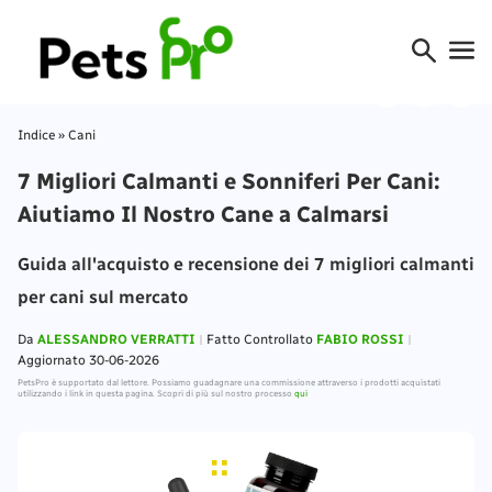
Indice
»
Cani
7 Migliori Calmanti e Sonniferi Per Cani:
Aiutiamo Il Nostro Cane a Calmarsi
Guida all'acquisto e recensione dei 7 migliori calmanti
per cani sul mercato
Da
ALESSANDRO VERRATTI
Fatto Controllato
FABIO ROSSI
Aggiornato 30-06-2026
PetsPro è supportato dal lettore. Possiamo guadagnare una commissione attraverso i prodotti acquistati
utilizzando i link in questa pagina. Scopri di più sul nostro processo
qui