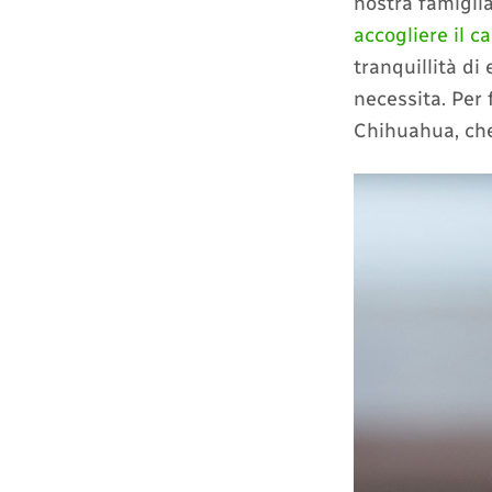
nostra famigli
accogliere il c
tranquillità di
necessita. Per 
Chihuahua, che