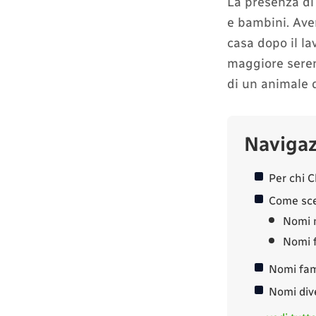
La presenza di
e bambini. Ave
casa dopo il la
maggiore sereni
di un animale 
Naviga
Per chi C
Come sce
Nomi 
Nomi 
Nomi fa
Nomi div