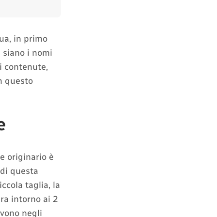
ua, in primo
i siano i nomi
i contenute,
n questo
e
e originario è
 di questa
ccola taglia, la
ra intorno ai 2
ivono negli