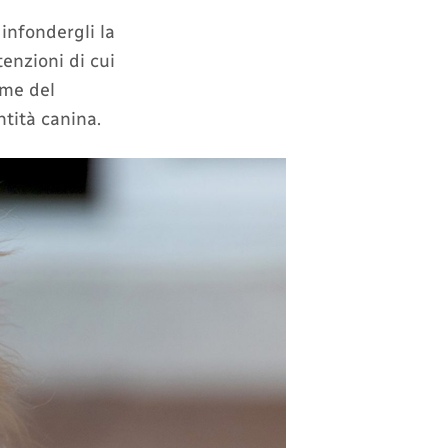
 infondergli la
tenzioni di cui
ome del
tità canina.