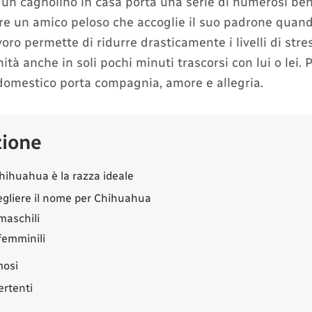
 un cagnolino in casa porta una serie di numerosi bene
re un amico peloso che accoglie il suo padrone quand
voro permette di ridurre drasticamente i livelli di str
tà anche in soli pochi minuti trascorsi con lui o lei. 
domestico porta compagnia, amore e allegria.
zione
hihuahua è la razza ideale
gliere il nome per Chihuahua
maschili
femminili
mosi
ertenti