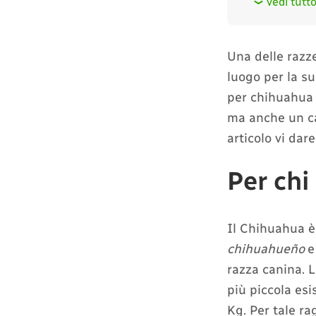
vedi tutt
Una delle razze
luogo per la su
per chihuahua 
ma anche un ca
articolo vi da
Per chi
Il Chihuahua è 
chihuahueño
e
razza canina. L
più piccola es
Kg. Per tale ra