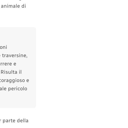
 animale di
oni
 traversine,
orrere e
Risulta il
coraggioso e
ale pericolo
r parte della