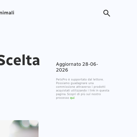
animali
Scelta
Aggiornato 28-06-
2026
PetsPro è supportato dal lettore.
Possiamo guadagnare una
commissione attraverso i prodotti
acquistati utilizzando i link in questa
pagina. Scopri di più sul nostro
processo
qui