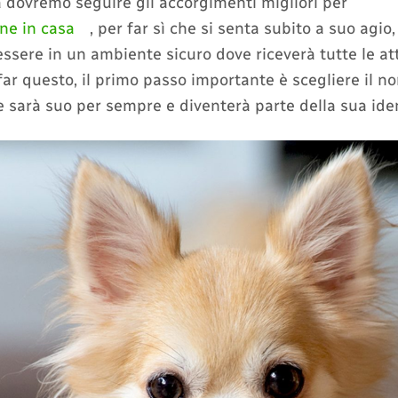
a dovremo seguire gli accorgimenti migliori per
ane in casa
, per far sì che si senta subito a suo agio,
 essere in un ambiente sicuro dove riceverà tutte le at
far questo, il primo passo importante è scegliere il n
 sarà suo per sempre e diventerà parte della sua iden