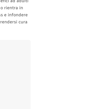
fici ad adulti
o rientra in
ess e infondere
Prendersi cura