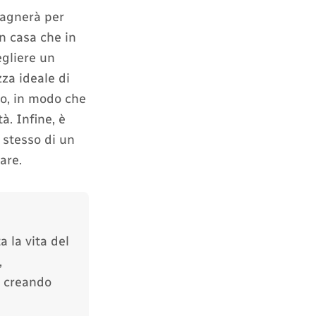
pagnerà per
in casa che in
egliere un
za ideale di
ro, in modo che
à. Infine, è
 stesso di un
are.
 la vita del
,
i creando