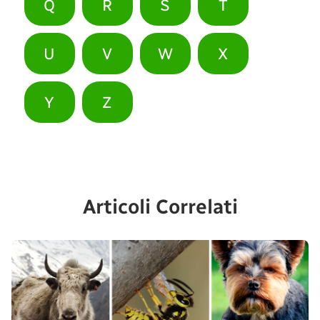
Q
R
S
T
U
V
W
X
Y
Z
Articoli Correlati