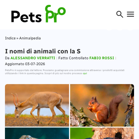
Indice
»
Animalpedia
I nomi di animali con la S
Da
ALESSANDRO VERRATTI
Fatto Controllato
FABIO ROSSI
Aggiornato 03-07-2026
PetsPro è supportato dal lettore. Possiamo guadagnare una commissione attraverso i prodotti acquistati
utilizzando i link in questa pagina. Scopri di più sul nostro processo
qui