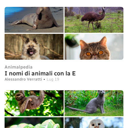
Animalpedia
I nomi di animali con la E
Alessandro Verratti
•
Lug 19