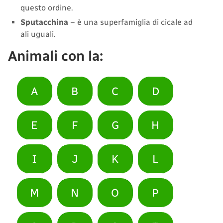
questo ordine.
Sputacchina
– è una superfamiglia di cicale ad
ali uguali.
Animali con la:
A
B
C
D
E
F
G
H
I
J
K
L
M
N
O
P